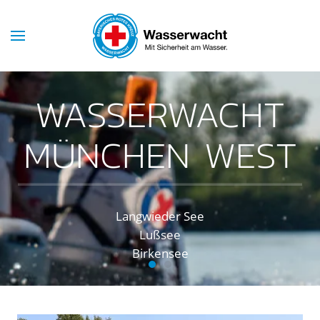
Skip to main content
WASSERWACHT
MÜNCHEN WEST
Langwieder See
Lußsee
Birkensee
Wasserwacht München West